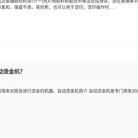
机烫金辅助材料简介(一)色片用颜料和黏合剂等混合成液体，涂在玻璃等
柔和，强度不高，易折断，也可以用于烫印。烫印操作时......
动烫金机？
用来对纸张进行烫金的机器。自动烫金机简介 自动烫金机是专门用来对纸