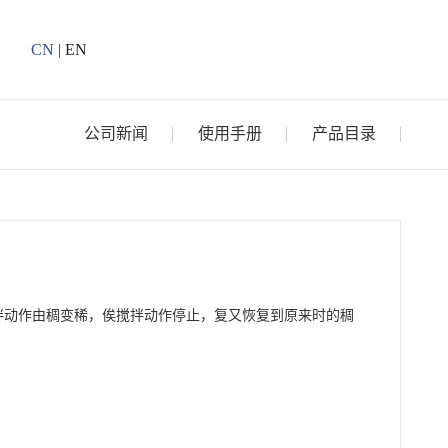
CN
|
EN
公司新闻
使用手册
产品目录
拌动作由稠变稀，俟搅拌动作停止，复又恢复到原来时的稠