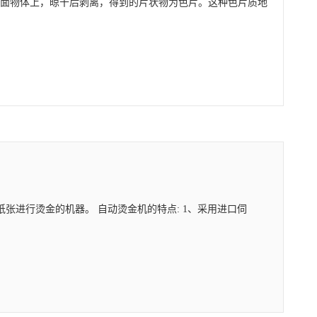
平面物体上，晾干后剥离，得到的片状物为色片。这种色片质地
张进行烫金的机器。 自动烫金机的特点: 1、采用进口伺